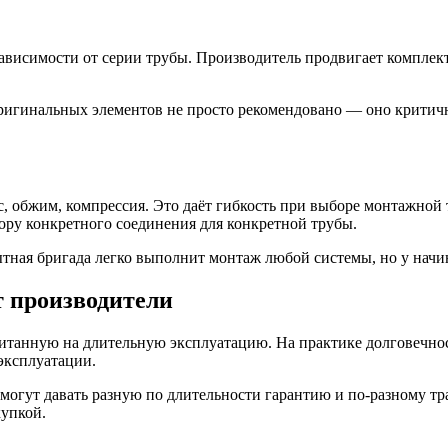
зависимости от серии трубы. Производитель продвигает компл
оригинальных элементов не просто рекомендовано — оно критич
сс, обжим, компрессия. Это даёт гибкость при выборе монтажно
ору конкретного соединения для конкретной трубы.
ытная бригада легко выполнит монтаж любой системы, но у нач
т производители
танную на длительную эксплуатацию. На практике долговечност
эксплуатации.
 могут давать разную по длительности гарантию и по-разному т
упкой.