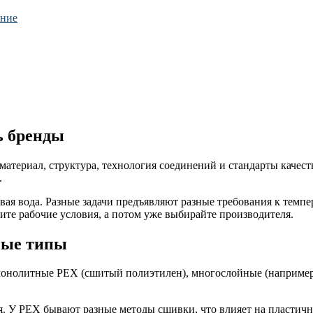
ание
ь бренды
материал, структура, технология соединений и стандарты качеств
.
вая вода. Разные задачи предъявляют разные требования к темп
ите рабочие условия, а потом уже выбирайте производителя.
ные типы
монолитные PEX (сшитый полиэтилен), многослойные (например
. У PEX бывают разные методы сшивки, что влияет на пластичн