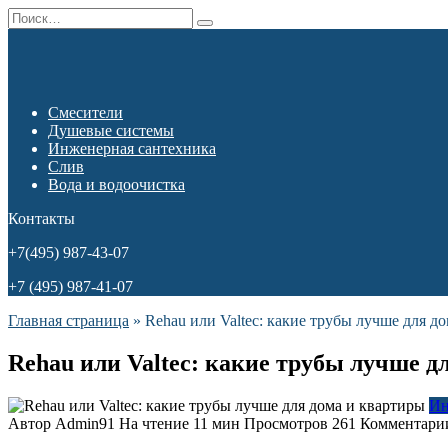
Перейти
Search
к
for:
содержанию
Смесители
Душевые системы
Инженерная сантехника
Слив
Вода и водоочистка
Контакты
+7(495) 987-43-07
+7 (495) 987-41-07
Главная страница
»
Rehau или Valtec: какие трубы лучше для д
Rehau или Valtec: какие трубы лучше д
Ин
Автор
Admin91
На чтение
11 мин
Просмотров
261
Комментари