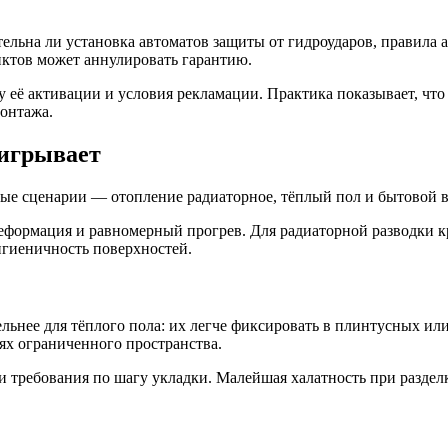
ательна ли установка автоматов защиты от гидроударов, правил
ктов может аннулировать гарантию.
её активации и условия рекламации. Практика показывает, что 
онтажа.
ыигрывает
стые сценарии — отопление радиаторное, тёплый пол и бытовой в
деформация и равномерный прогрев. Для радиаторной разводки к
игиеничность поверхностей.
нее для тёплого пола: их легче фиксировать в плинтусных или
ях ограниченного пространства.
а и требования по шагу укладки. Малейшая халатность при разд