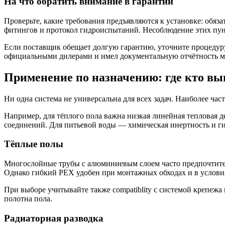
На что обратить внимание в гарантии
Проверьте, какие требования предъявляются к установке: обяз
фитингов и протокол гидроиспытаний. Несоблюдение этих пун
Если поставщик обещает долгую гарантию, уточните процедуру 
официальными дилерами и имел документальную отчётность м
Применение по назначению: где кто в
Ни одна система не универсальна для всех задач. Наиболее ча
Например, для тёплого пола важна низкая линейная тепловая 
соединений. Для питьевой воды — химическая инертность и г
Тёплые полы
Многослойные трубы с алюминиевым слоем часто предпочтитель
Однако гибкий PEX удобен при монтажных обходах и в услови
При выборе учитывайте также compatiblity с системой крепеж
полотна пола.
Радиаторная разводка