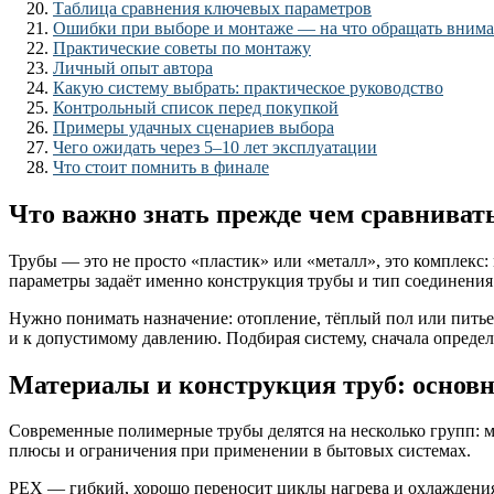
Таблица сравнения ключевых параметров
Ошибки при выборе и монтаже — на что обращать вним
Практические советы по монтажу
Личный опыт автора
Какую систему выбрать: практическое руководство
Контрольный список перед покупкой
Примеры удачных сценариев выбора
Чего ожидать через 5–10 лет эксплуатации
Что стоит помнить в финале
Что важно знать прежде чем сравниват
Трубы — это не просто «пластик» или «металл», это комплекс: 
параметры задаёт именно конструкция трубы и тип соединения
Нужно понимать назначение: отопление, тёплый пол или питье
и к допустимому давлению. Подбирая систему, сначала определ
Материалы и конструкция труб: основ
Современные полимерные трубы делятся на несколько групп: 
плюсы и ограничения при применении в бытовых системах.
PEX — гибкий, хорошо переносит циклы нагрева и охлаждения