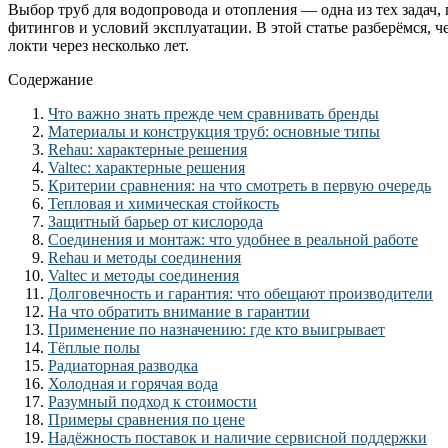
Выбор труб для водопровода и отопления — одна из тех задач, 
фитингов и условий эксплуатации. В этой статье разберёмся, ч
локти через несколько лет.
Содержание
Что важно знать прежде чем сравнивать бренды
Материалы и конструкция труб: основные типы
Rehau: характерные решения
Valtec: характерные решения
Критерии сравнения: на что смотреть в первую очередь
Тепловая и химическая стойкость
Защитный барьер от кислорода
Соединения и монтаж: что удобнее в реальной работе
Rehau и методы соединения
Valtec и методы соединения
Долговечность и гарантия: что обещают производители
На что обратить внимание в гарантии
Применение по назначению: где кто выигрывает
Тёплые полы
Радиаторная разводка
Холодная и горячая вода
Разумный подход к стоимости
Примеры сравнения по цене
Надёжность поставок и наличие сервисной поддержки