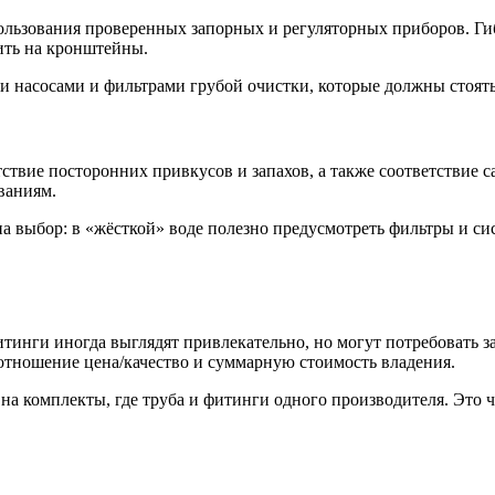
пользования проверенных запорных и регуляторных приборов. Г
ить на кронштейны.
 насосами и фильтрами грубой очистки, которые должны стоять
тствие посторонних привкусов и запахов, а также соответстви
ваниям.
на выбор: в «жёсткой» воде полезно предусмотреть фильтры и с
нги иногда выглядят привлекательно, но могут потребовать за
соотношение цена/качество и суммарную стоимость владения.
на комплекты, где труба и фитинги одного производителя. Это ч