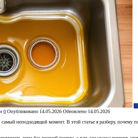
С
и
0
Опубликовано
14.05.2026
Обновлено
14.05.2026
в самый неподходящий момент. В этой статье я разберу, почему п
рименить дома без лишней теории, а там, где нужна помощь спе