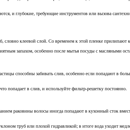
яются, и глубокие, требующие инструментов или вызова сантехн
б, словно клеевой слой. Со временем к этой пленке прилипают 
иятным запахом, особенно после мытья посуды с масляными ост
астицы способны забивать слив, особенно если попадают в бол
что попадает в слив, и используйте фильтр-решетку постоянно.
ием раковины волосы иногда попадают в кухонный сток вместе 
клоном труб или плохой гидравликой; в итоге вода уходит медлен