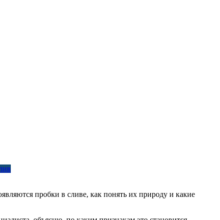
лив
оявляются пробки в сливе, как понять их природу и какие
циалиста, объясню, по каким признакам это становится