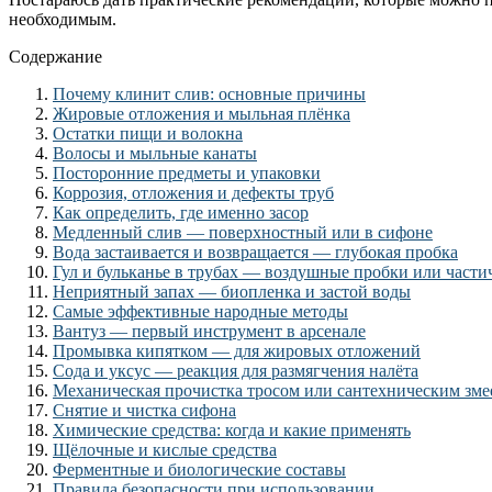
необходимым.
Содержание
Почему клинит слив: основные причины
Жировые отложения и мыльная плёнка
Остатки пищи и волокна
Волосы и мыльные канаты
Посторонние предметы и упаковки
Коррозия, отложения и дефекты труб
Как определить, где именно засор
Медленный слив — поверхностный или в сифоне
Вода застаивается и возвращается — глубокая пробка
Гул и бульканье в трубах — воздушные пробки или част
Неприятный запах — биопленка и застой воды
Самые эффективные народные методы
Вантуз — первый инструмент в арсенале
Промывка кипятком — для жировых отложений
Сода и уксус — реакция для размягчения налёта
Механическая прочистка тросом или сантехническим зме
Снятие и чистка сифона
Химические средства: когда и какие применять
Щёлочные и кислые средства
Ферментные и биологические составы
Правила безопасности при использовании