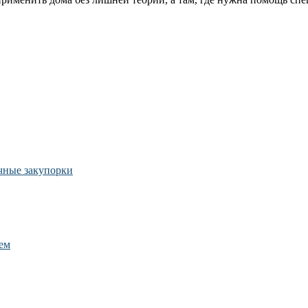
ичные закупорки
ем