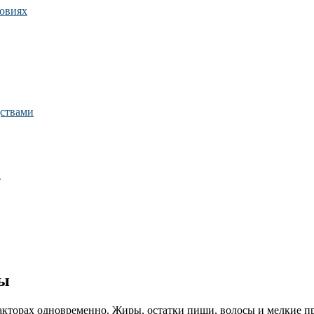
ловиях
дствами
а
ны
 факторах одновременно. Жиры, остатки пищи, волосы и мелкие п