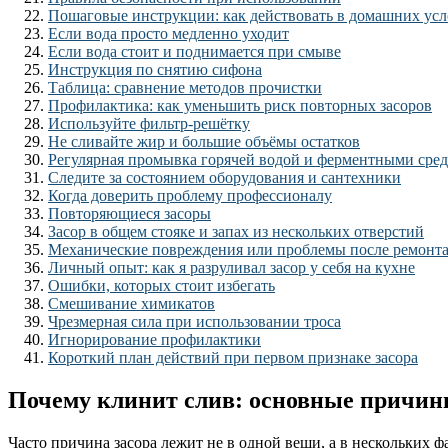
Пошаговые инструкции: как действовать в домашних ус
Если вода просто медленно уходит
Если вода стоит и поднимается при смыве
Инструкция по снятию сифона
Таблица: сравнение методов прочистки
Профилактика: как уменьшить риск повторных засоров
Используйте фильтр-решётку
Не сливайте жир и большие объёмы остатков
Регулярная промывка горячей водой и ферментными сре
Следите за состоянием оборудования и сантехники
Когда доверить проблему профессионалу
Повторяющиеся засоры
Засор в общем стояке и запах из нескольких отверстий
Механические повреждения или проблемы после ремонт
Личный опыт: как я разруливал засор у себя на кухне
Ошибки, которых стоит избегать
Смешивание химикатов
Чрезмерная сила при использовании троса
Игнорирование профилактики
Короткий план действий при первом признаке засора
Почему клинит слив: основные причи
Часто причина засора лежит не в одной вещи, а в нескольких