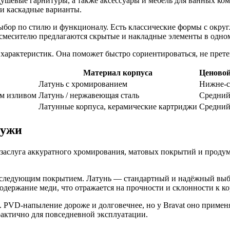
 душевые гарнитуры, а также аксессуары и мебель для ванных к
и каскадные варианты.
бор по стилю и функционалу. Есть классические формы с округл
смесителю предлагаются скрытые и накладные элементы в одном
характеристик. Она поможет быстро сориентироваться, не пре
Материал корпуса
Ценовой
Латунь с хромированием
Нижне‑с
м изливом
Латунь / нержавеющая сталь
Средни
Латунные корпуса, керамические картриджи
Средни
ружи
то заслуга аккуратного хромирования, матовых покрытий и прод
оследующим покрытием. Латунь — стандартный и надёжный выбор
содержание меди, что отражается на прочности и склонности к к
PVD‑напыление дороже и долговечнее, но у Bravat оно применя
рактично для повседневной эксплуатации.