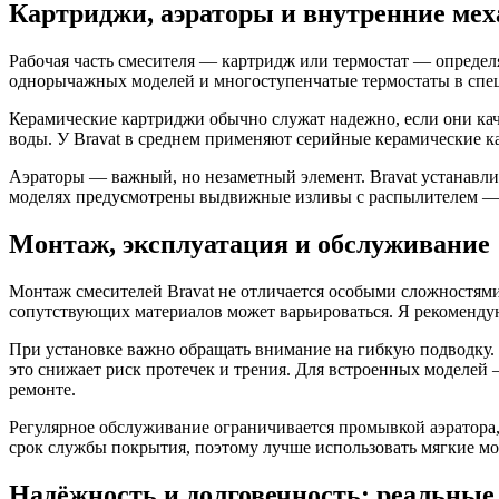
Картриджи, аэраторы и внутренние ме
Рабочая часть смесителя — картридж или термостат — определ
однорычажных моделей и многоступенчатые термостаты в спе
Керамические картриджи обычно служат надежно, если они ка
воды. У Bravat в среднем применяют серийные керамические к
Аэраторы — важный, но незаметный элемент. Bravat устанавлив
моделях предусмотрены выдвижные изливы с распылителем — э
Монтаж, эксплуатация и обслуживание
Монтаж смесителей Bravat не отличается особыми сложностями
сопутствующих материалов может варьироваться. Я рекомендую
При установке важно обращать внимание на гибкую подводку.
это снижает риск протечек и трения. Для встроенных моделей
ремонте.
Регулярное обслуживание ограничивается промывкой аэратора
срок службы покрытия, поэтому лучше использовать мягкие м
Надёжность и долговечность: реальные