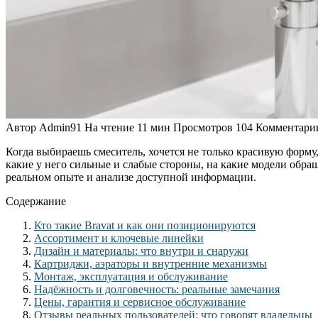
Автор
Admin91
На чтение
11 мин
Просмотров
104
Комментари
Когда выбираешь смеситель, хочется не только красивую форму,
какие у него сильные и слабые стороны, на какие модели обр
реальном опыте и анализе доступной информации.
Содержание
Кто такие Bravat и как они позиционируются
Ассортимент и ключевые линейки
Дизайн и материалы: что внутри и снаружи
Картриджи, аэраторы и внутренние механизмы
Монтаж, эксплуатация и обслуживание
Надёжность и долговечность: реальные замечания
Цены, гарантия и сервисное обслуживание
Отзывы реальных пользователей: что говорят владельцы