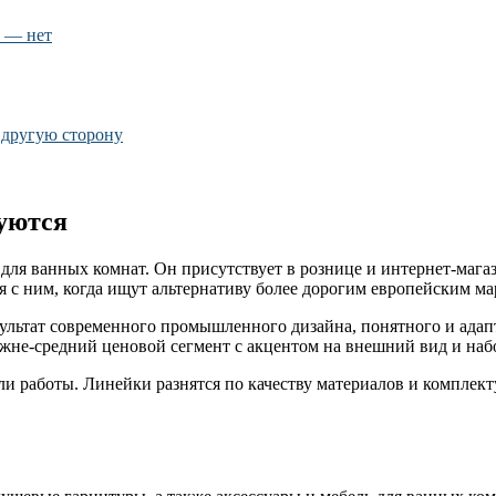
а — нет
 другую сторону
руются
 для ванных комнат. Он присутствует в рознице и интернет-маг
 с ним, когда ищут альтернативу более дорогим европейским ма
зультат современного промышленного дизайна, понятного и ада
жне-средний ценовой сегмент с акцентом на внешний вид и наб
ли работы. Линейки разнятся по качеству материалов и компле