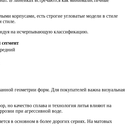
омнат. В линейках встречаются как минималистичные
ыми корпусами, есть строгие угловатые модели в стиле
 стиле.
тендуя на исчерпывающую классификацию.
 сегмент
редний
й
й
уманной геометрии форм. Для покупателей важна визуальная
, но качество сплава и технология литья влияют на
оррозии при агрессивной воде.
ется в основном в более дорогих сериях. На матовых