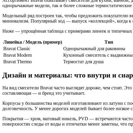
Ассортимент Bravat охватывает смесители для кухни, ванной,
однорычажные модели, так и более сложные термостатические 
Модельный ряд построен так, чтобы предложить покупателю вы
минимализм. Популярный ход — выпуск «коллекций», когда к 
Ниже — упрощённая таблица с примерами линеек и типичных 
Линейка / Модель (пример)
Тип
Bravat Classic
Однорычажный для раковины
Bravat Modern
Кухонный смеситель с выдвижны
Bravat Thermo
Термостат для душа
Дизайн и материалы: что внутри и сна
На вид смесители Bravat часто выглядят дороже, чем стоят. Э
составляющая — и бренд это учитывает.
Корпусы у большинства моделей изготавливают из латуни с п
долговечность. У менее дорогих моделей бывает более низкое 
Покрытия — хром, матовый никель, PVD — встречаются часто. 
поверхностях следы от воды и отпечатки менее заметны, что п