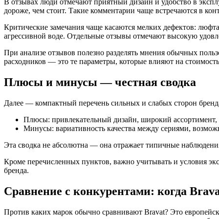
В отзывах люди отмечают приятный дизайн и удобство в экспл
дороже, чем стоит. Такие комментарии чаще встречаются в кон
Критические замечания чаще касаются мелких дефектов: люфта
агрессивной воде. Отдельные отзывы отмечают высокую удовл
При анализе отзывов полезно разделять мнения обычных польз
расходников — это те параметры, которые влияют на стоимость
Плюсы и минусы — честная сводка
Далее — компактный перечень сильных и слабых сторон бренда
Плюсы: привлекательный дизайн, широкий ассортимент,
Минусы: вариативность качества между сериями, возможн
Эта сводка не абсолютна — она отражает типичные наблюдения
Кроме перечисленных пунктов, важно учитывать и условия экс
бренда.
Сравнение с конкурентами: когда Brava
Против каких марок обычно сравнивают Bravat? Это европейски