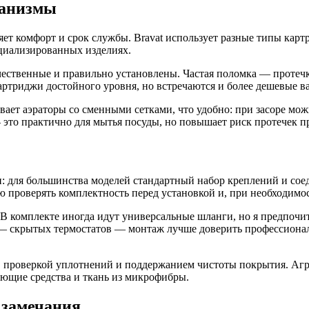
ханизмы
яет комфорт и срок службы. Bravat использует разные типы кар
циализированных изделиях.
чественные и правильно установлены. Частая поломка — протеч
артриджи достойного уровня, но встречаются и более дешевые в
ает аэраторы со сменными сетками, что удобно: при засоре мож
то практично для мытья посуды, но повышает риск протечек п
: для большинства моделей стандартный набор креплений и сое
 проверять комплектность перед установкой и, при необходимос
 В комплекте иногда идут универсальные шланги, но я предпоч
 — скрытых термостатов — монтаж лучше доверить профессионал
, проверкой уплотнений и поддержанием чистоты покрытия. Агр
оющие средства и ткань из микрофибры.
 замечания