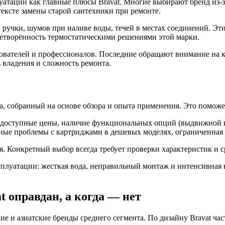
уатации как главные плюсы Bravat. Многие выбирают бренд из-
тексте замены старой сантехники при ремонте.
 ручки, шумов при наливе воды, течей в местах соединений. Э
етворённость термостатическими решениями этой марки.
ователей и профессионалов. Последние обращают внимание на ка
 владения и сложность ремонта.
, собранный на основе обзора и опыта применения. Это поможе
 доступные цены, наличие функциональных опций (выдвижной из
ые проблемы с картриджами в дешевых моделях, ограниченная с
. Конкретный выбор всегда требует проверки характеристик и 
плуатации: жесткая вода, неправильный монтаж и интенсивная 
t оправдан, а когда — нет
е и азиатские бренды среднего сегмента. По дизайну Bravat ча