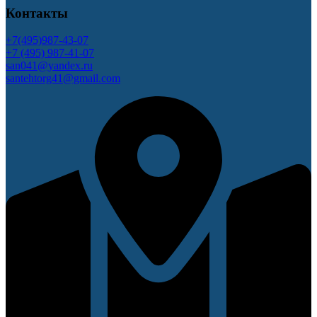
Контакты
+7(495)987-43-07
+7 (495) 987-41-07
san041@yandex.ru
santehtorg41@gmail.com