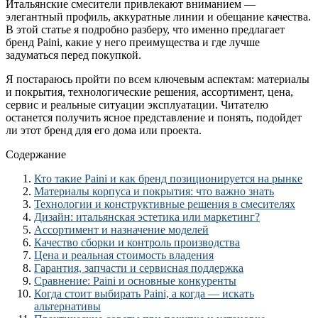
Итальянские смесители привлекают вниманием —
элегантный профиль, аккуратные линии и обещание качества.
В этой статье я подробно разберу, что именно предлагает
бренд Paini, какие у него преимущества и где лучше
задуматься перед покупкой.
Я постараюсь пройти по всем ключевым аспектам: материалы
и покрытия, технологические решения, ассортимент, цена,
сервис и реальные ситуации эксплуатации. Читателю
останется получить ясное представление и понять, подойдет
ли этот бренд для его дома или проекта.
Содержание
Кто такие Paini и как бренд позиционируется на рынке
Материалы корпуса и покрытия: что важно знать
Технологии и конструктивные решения в смесителях
Дизайн: итальянская эстетика или маркетинг?
Ассортимент и назначение моделей
Качество сборки и контроль производства
Цена и реальная стоимость владения
Гарантия, запчасти и сервисная поддержка
Сравнение: Paini и основные конкуренты
Когда стоит выбирать Paini, а когда — искать
альтернативы