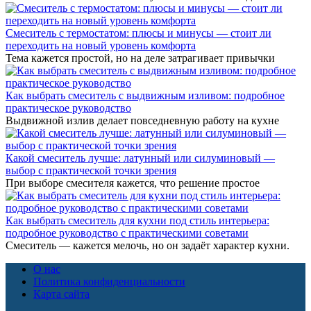
Смеситель с термостатом: плюсы и минусы — стоит ли
переходить на новый уровень комфорта
Тема кажется простой, но на деле затрагивает привычки
Как выбрать смеситель с выдвижным изливом: подробное
практическое руководство
Выдвижной излив делает повседневную работу на кухне
Какой смеситель лучше: латунный или силуминовый —
выбор с практической точки зрения
При выборе смесителя кажется, что решение простое
Как выбрать смеситель для кухни под стиль интерьера:
подробное руководство с практическими советами
Смеситель — кажется мелочь, но он задаёт характер кухни.
О нас
Политика конфиденциальности
Карта сайта