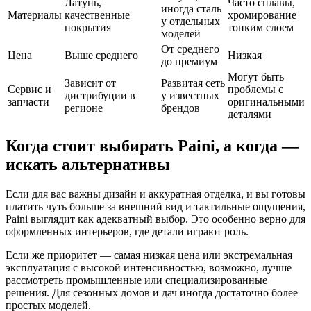
Латунь,
Часто сплавы,
иногда сталь
Материалы
качественные
хромирование
у отдельных
покрытия
тонким слоем
моделей
От среднего
Цена
Выше среднего
Низкая
до премиум
Могут быть
Зависит от
Развитая сеть
Сервис и
проблемы с
дистрибуции в
у известных
запчасти
оригинальными
регионе
брендов
деталями
Когда стоит выбирать Paini, а когда —
искать альтернативы
Если для вас важны дизайн и аккуратная отделка, и вы готовы
платить чуть больше за внешний вид и тактильные ощущения,
Paini выглядит как адекватный выбор. Это особенно верно для
оформленных интерьеров, где детали играют роль.
Если же приоритет — самая низкая цена или экстремальная
эксплуатация с высокой интенсивностью, возможно, лучше
рассмотреть промышленные или специализированные
решения. Для сезонных домов и дач иногда достаточно более
простых моделей.