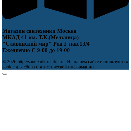
Магазин сантехники Москва
МКАД 41-км. Т.К.(Мельница)
"Славянский мир" Ряд Г пав.13/4
Ежедневно С 9-00 до 19-00
© 2026 http://santexnik-market.ru. На нашем сайте используются
cookie для сбора статистической информации.