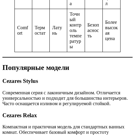
а
л
Точн
ый
Более
контр
Безоп
Comf
Терм
Лату
высок
оль
аснос
ort
остат
нь
ая
темпе
ть
цена
ратур
ы
Популярные модели
Cezares Stylus
Современная серия с лаконичным дизайном. Отличается
универсальностью и подходит для большинства интерьеров.
Часто оснащается изливом и регулируемой стойкой.
Cezares Relax
Компактная и практичная модель для стандартных ванных
комнат. Обеспечивает базовый комфорт и простоту