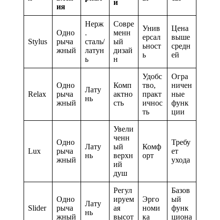
и
ия
Нерж
Совре
Унив
Цена
Одно
.
менн
ерсал
выше
Stylus
рыча
сталь/
ый
ьност
средн
жный
латун
дизай
ь
ей
ь
н
Удобс
Огра
Одно
Комп
тво,
ничен
Лату
Relax
рыча
актно
практ
ные
нь
жный
сть
ичнос
функ
ть
ции
Увели
ченн
Одно
Требу
Лату
ый
Комф
Lux
рыча
ет
нь
верхн
орт
жный
ухода
ий
душ
Регул
Базов
Одно
ируем
Эрго
ый
Лату
Slider
рыча
ая
номи
функ
нь
жный
высот
ка
циона