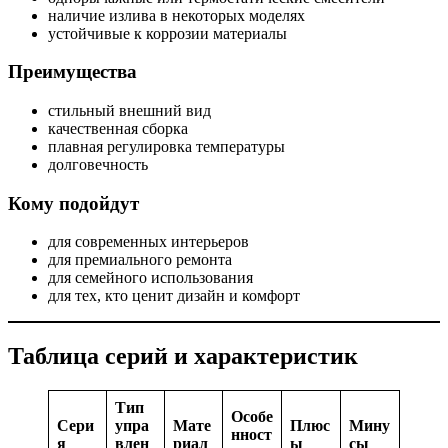
наличие излива в некоторых моделях
устойчивые к коррозии материалы
Преимущества
стильный внешний вид
качественная сборка
плавная регулировка температуры
долговечность
Кому подойдут
для современных интерьеров
для премиального ремонта
для семейного использования
для тех, кто ценит дизайн и комфорт
Таблица серий и характеристик
Тип
Особе
Сери
упра
Мате
Плюс
Мину
нност
я
влен
риал
ы
сы