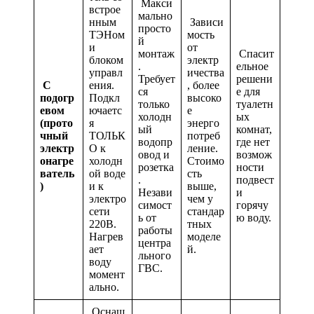
Макси
встрое
мально
нным
Зависи
просто
ТЭНом
мость
й
и
от
монтаж
Спасит
блоком
электр
.
ельное
управл
ичества
Требует
решени
С
ения.
, более
ся
е для
подогр
Подкл
высоко
только
туалетн
евом
ючаетс
е
холодн
ых
(прото
я
энерго
ый
комнат,
чный
ТОЛЬК
потреб
водопр
где нет
электр
О к
ление.
овод и
возмож
онагре
холодн
Стоимо
розетка
ности
ватель
ой воде
сть
.
подвест
)
и к
выше,
Незави
и
электро
чем у
симост
горячу
сети
стандар
ь от
ю воду.
220В.
тных
работы
Нагрев
моделе
центра
ает
й.
льного
воду
ГВС.
момент
ально.
Оснащ