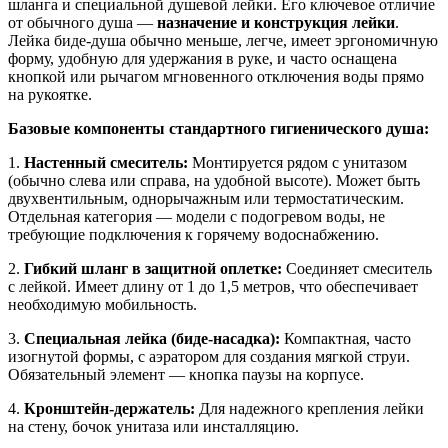
шланга и специальной душевой лейки. Его ключевое отличие
от обычного душа —
назначение и конструкция лейки
.
Лейка биде-душа обычно меньше, легче, имеет эргономичную
форму, удобную для удержания в руке, и часто оснащена
кнопкой или рычагом мгновенного отключения воды прямо
на рукоятке.
Базовые компоненты стандартного гигиенического душа:
1.
Настенный смеситель:
Монтируется рядом с унитазом
(обычно слева или справа, на удобной высоте). Может быть
двухвентильным, однорычажным или термостатическим.
Отдельная категория — модели с подогревом воды, не
требующие подключения к горячему водоснабжению.
2.
Гибкий шланг в защитной оплетке:
Соединяет смеситель
с лейкой. Имеет длину от 1 до 1,5 метров, что обеспечивает
необходимую мобильность.
3.
Специальная лейка (биде-насадка):
Компактная, часто
изогнутой формы, с аэратором для создания мягкой струи.
Обязательный элемент — кнопка паузы на корпусе.
4.
Кронштейн-держатель:
Для надежного крепления лейки
на стену, бочок унитаза или инсталляцию.