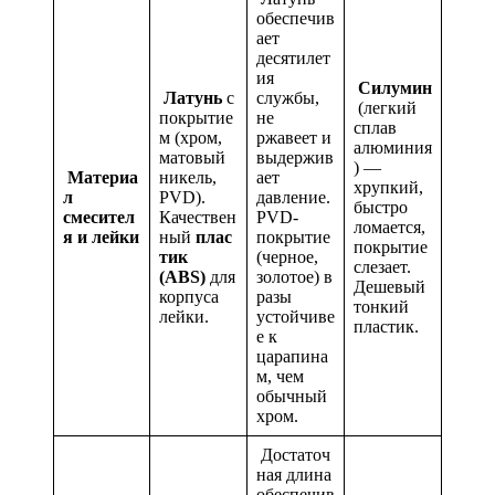
обеспечив
ает
десятилет
ия
Силумин
Латунь
с
службы,
(легкий
покрытие
не
сплав
м (хром,
ржавеет и
алюминия
матовый
выдержив
) —
Материа
никель,
ает
хрупкий,
л
PVD).
давление.
быстро
смесител
Качествен
PVD-
ломается,
я и лейки
ный
плас
покрытие
покрытие
тик
(черное,
слезает.
(ABS)
для
золотое) в
Дешевый
корпуса
разы
тонкий
лейки.
устойчиве
пластик.
е к
царапина
м, чем
обычный
хром.
Достаточ
ная длина
обеспечив