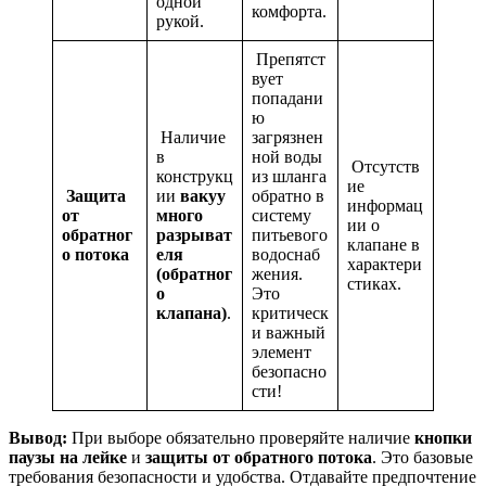
одной
комфорта.
рукой.
Препятст
вует
попадани
ю
Наличие
загрязнен
в
ной воды
Отсутств
конструкц
из шланга
ие
Защита
ии
вакуу
обратно в
информац
от
много
систему
ии о
обратног
разрыват
питьевого
клапане в
о потока
еля
водоснаб
характери
(обратног
жения.
стиках.
о
Это
клапана)
.
критическ
и важный
элемент
безопасно
сти!
Вывод:
При выборе обязательно проверяйте наличие
кнопки
паузы на лейке
и
защиты от обратного потока
. Это базовые
требования безопасности и удобства. Отдавайте предпочтение