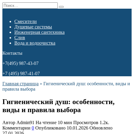
Перейти
Search
к
for:
содержанию
Смесители
Душевые системы
Инженерная сантехника
Слив
Вода и водоочистка
Контакты
+7(495) 987-43-07
+7 (495) 987-41-07
Главная страница
»
Гигиенический душ: особенности, виды и
правила выбора
Гигиенический душ: особенности,
виды и правила выбора
Автор
Admin91
На чтение
10 мин
Просмотров
1.2к.
Комментарии
0
Опубликовано
10.01.2026
Обновлено
27.01.2026