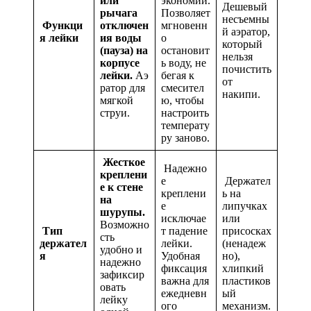
или
экономии.
Дешевый
рычага
Позволяет
несъемны
Функци
отключен
мгновенн
й аэратор,
я лейки
ия воды
о
который
(пауза) на
остановит
нельзя
корпусе
ь воду, не
почистить
лейки.
Аэ
бегая к
от
ратор для
смесител
накипи.
мягкой
ю, чтобы
струи.
настроить
температу
ру заново.
Жесткое
Надежно
креплени
е
Держател
е к стене
креплени
ь на
на
е
липучках
шурупы.
исключае
или
Возможно
Тип
т падение
присосках
сть
держател
лейки.
(ненадеж
удобно и
я
Удобная
но),
надежно
фиксация
хлипкий
зафиксир
важна для
пластиков
овать
ежедневн
ый
лейку
ого
механизм.