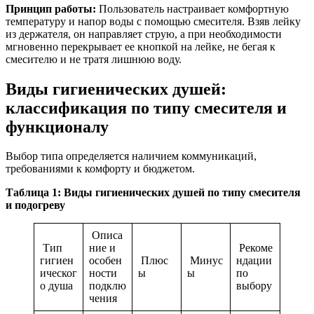
Принцип работы:
Пользователь настраивает комфортную
температуру и напор воды с помощью смесителя. Взяв лейку
из держателя, он направляет струю, а при необходимости
мгновенно перекрывает ее кнопкой на лейке, не бегая к
смесителю и не тратя лишнюю воду.
Виды гигиенических душей:
классификация по типу смесителя и
функционалу
Выбор типа определяется наличием коммуникаций,
требованиями к комфорту и бюджетом.
Таблица 1: Виды гигиенических душей по типу смесителя
и подогреву
Описа
Тип
ние и
Рекоме
гигиен
особен
Плюс
Минус
ндации
ическог
ности
ы
ы
по
о душа
подклю
выбору
чения