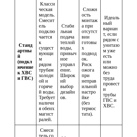
Класси
ческая
Сложн
модель.
ость
Идеаль
Смесит
монтаж
ный
ель
Стаби
а при
вариан
подклю
льная
отсутст
т, если
чается
подача
вии
рядом с
к
теплой
готовы
Станд
унитазо
сущест
воды,
х
артны
м уже
вующи
привыч
подвод
й
есть
м
ное
ок.
(подкл
или
рядом
управл
Риск
ючение
можно
трубам
ение.
ожога
к ХВС
без
холодн
Широк
при
и ГВС)
труда
ой и
ий
неправ
провест
горяче
выбор
ильной
и
й воды.
дизайн
настро
трубы
Требует
ов.
йке
ГВС и
наличи
(без
ХВС.
я обеих
термос
магист
тата).
ралей.
Смеси
тель со