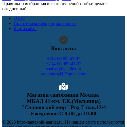
Правильно выбранная высота душевой стойки делает
ежедневный
О нас
Политика конфиденциальности
Карта сайта
Контакты
+7(495)987-43-07
+7 (495) 987-41-07
san041@yandex.ru
santehtorg41@gmail.com
Магазин сантехники Москва
МКАД 41-км. Т.К.(Мельница)
"Славянский мир" Ряд Г пав.13/4
Ежедневно С 9-00 до 19-00
© 2026 http://santexnik-market.ru. На нашем сайте используются