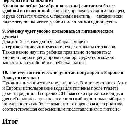
перекрытия на шланге?
Кнопка на лейке (мембранного типа) считается более
удобной и гигиеничной
, так как управляется одним пальцем,
и рука остается чистой. Отдельный вентиль — механически
надежнее, но им менее удобно пользоваться одной рукой.
9. Ребенку будет удобно пользоваться гигиеническим
душем?
Для детей рекомендуется выбирать модели
с
термостатическим смесителем
для защиты от ожогов.
Также важно научить ребенка правильно пользоваться
кнопкой паузы и регулировать напор. Держатель можно
закрепить на удобной для ребенка высоте.
10. Почему гигиенический душ так популярен в Европе и
Азии, но не у нас?
Причины исторические и культурные. В многих странах Азии
и Европы использование воды для гигиены после туалета —
давняя традиция. В странах СНГ массово прижилось биде, а
для небольших санузлов гигиенический душ только набирает
популярность как более компактная и дешевая альтернатива,
соответствующая современным представлениям о гигиене.
Итог