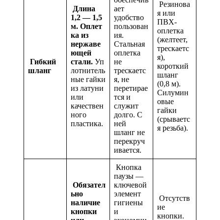
Резинова
Длина
ает
я или
1,2 — 1,5
удобство
ПВХ-
м.
Оплет
пользован
оплетка
ка из
ия.
(желтеет,
нержаве
Стальная
трескаетс
ющей
оплетка
я),
Гибкий
стали.
Уп
не
короткий
шланг
лотнитель
трескаетс
шланг
ные гайки
я, не
(0,8 м).
из латуни
перетирае
Силумин
или
тся и
овые
качествен
служит
гайки
ного
долго. С
(срываетс
пластика.
ней
я резьба).
шланг не
перекруч
ивается.
Кнопка
паузы —
Обязател
ключевой
ьно
элемент
Отсутств
наличие
гигиены
ие
кнопки
и
кнопки.