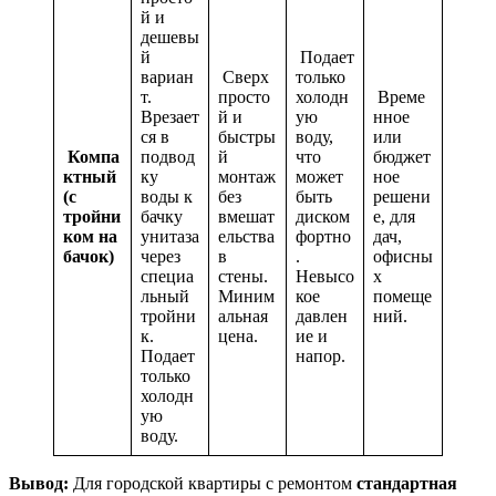
й и
дешевы
й
Подает
вариан
Сверх
только
т.
просто
холодн
Време
Врезает
й и
ую
нное
ся в
быстры
воду,
или
Компа
подвод
й
что
бюджет
ктный
ку
монтаж
может
ное
(с
воды к
без
быть
решени
тройни
бачку
вмешат
диском
е, для
ком на
унитаза
ельства
фортно
дач,
бачок)
через
в
.
офисны
специа
стены.
Невысо
х
льный
Миним
кое
помеще
тройни
альная
давлен
ний.
к.
цена.
ие и
Подает
напор.
только
холодн
ую
воду.
Вывод:
Для городской квартиры с ремонтом
стандартная