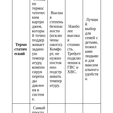
ен
термос
татичес
Высша
ким
я
Лучши
картри
степень
й
джем,
безопас
Наибо
выбор
которы
ности
лее
для
й точно
(исклю
высока
семей с
поддер
чены
я
детьми,
Термо
живает
ожоги).
стоимо
пожил
статич
заданн
Комфо
сть.
ыми
еский
ую
рт, не
Требует
людьми
темпер
нужно
подклю
и для
атуру,
постоя
чения к
максим
компен
нно
ГВС и
ального
сируя
подстр
ХВС.
удобств
перепа
аивать
а.
ды
темпер
давлен
атуру.
ия в
систем
е.
Самый
просто