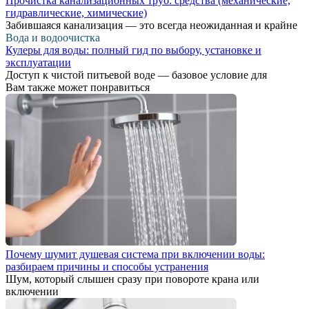
Прочистка канализационных труб: средства (механические,
гидравлические, химические)
Забившаяся канализация — это всегда неожиданная и крайне
Вода и водоочистка
Кулеры для воды: полный гид по выбору, установке и
эксплуатации
Доступ к чистой питьевой воде — базовое условие для
Вам также может понравиться
Почему шумит душевая система при включении воды:
разбираем причины и способы устранения
Шум, который слышен сразу при повороте крана или
включении