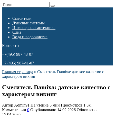
Перейти
Search
к
for:
содержанию
Смесители
Душевые системы
Инженерная сантехника
Слив
Вода и водоочистка
Контакты
+7(495) 987-43-07
+7 (495) 987-41-07
Главная страница
»
Смеситель Damixa: датское качество с
характером викинг
Смеситель Damixa: датское качество с
характером викинг
Автор
Admin91
На чтение
5 мин
Просмотров
1.5к.
Комментарии
0
Опубликовано
14.02.2026
Обновлено
15.04.2026