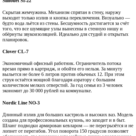
Silhouet SI-22
Скрытая жемчужина. Механизм спрятан в стену, наружу
выходит только излив и кнопка переключения. Визуально —
будто вода льётся из стены. Бесшумность достигается за счёт
того, что все шумящие узлы вынесены в стенную нишу и
обёрнуты звукоизоляцией. Идеально для студий и открытых
планировок.
Clover CL-7
Экономичный офисный работник. Ограничитель потока
врезан прямо в картридж, и обойти его нельзя. За минуту
выльется не более 6 литров против обычных 12. При этом
струя остаётся мощной благодаря аэратору с большим
количеством мелких отверстий. За год семья из 3 человек
экономит до 30 000 рублей на коммуналке.
Nordic Line NO-3
Длинный излив для больших кастрюль и высоких ваз. Модель
создана для профессиональных кухонь, но заходит и в быт.
Шланг подводки армирован кевларом — не перегрызётся и не
лопнет от перегибов. Угол поворота 150 градусов позволяет