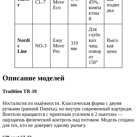
CL-7
Move
45%,
r
мм
подво
Eco
компа
дка
ктны
й
Для
глубо
Nordi
Easy
ких
Высо
310
c
NO-3
Move
чаш,
кая
мм
Line
Pro
повор
цена
от
150°
Описание моделей
Tradition TR-10
Ностальгия по надёжности. Классическая форма с двумя
ручками (ранний Damixa), но внутри современный картридж.
Вентили вращаются с приятным усилием в 2 ньютона —
ощущаешь физический контроль над потоком. Модель создана
для тех, кто не доверяет одному рычагу.