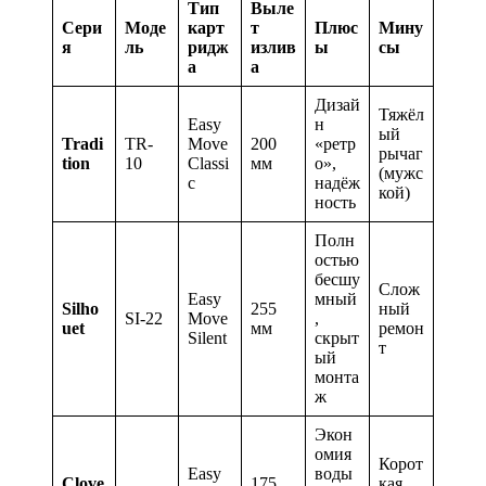
Тип
Выле
Сери
Моде
карт
т
Плюс
Мину
я
ль
ридж
излив
ы
сы
а
а
Дизай
Тяжёл
Easy
н
ый
Tradi
TR-
Move
200
«ретр
рычаг
tion
10
Classi
мм
о»,
(мужс
c
надёж
кой)
ность
Полн
остью
бесшу
Слож
Easy
мный
Silho
255
ный
SI-22
Move
,
uet
мм
ремон
Silent
скрыт
т
ый
монта
ж
Экон
омия
Корот
Easy
воды
Clove
175
кая