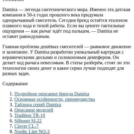
Damixa — легенда сантехнического мира. Именно эта датская
компания в 50-х годах прошлого века придумала
однорычажный смеситель. Сегодня бренд остаётся эталоном
плавного хода и тихой работы. Если вы цените тактильные
ощущения — как рычаг идёт под пальцем, — Damixa не
оставит равнодушным.
Главная проблема дешёвых смесителей — рывковое движение
и залипание. У Damixa разработан уникальный картридж с
керамическими дисками и силиконовым демпфером. Он
делает ход рычага невесомым. В статье разберём, стоят ли эти
технологии своих денег и какие серии лучше подходят для
разных задач.
Содержание
Подробное описание бренда Damixa
Основные особенности, преимущества
Таблица серий Damixa
Описание моделей
Tradition TR-10
Silhouet SI-22
Clover CL-7
Nordic Line NO-3