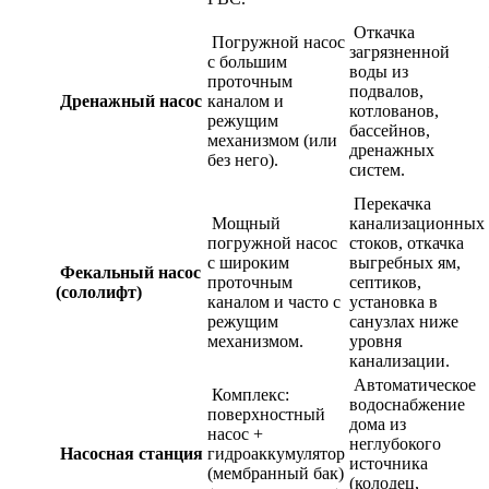
Откачка
Погружной насос
загрязненной
с большим
воды из
проточным
подвалов,
Дренажный насос
каналом и
котлованов,
режущим
бассейнов,
механизмом (или
дренажных
без него).
систем.
Перекачка
Мощный
канализационных
погружной насос
стоков, откачка
с широким
выгребных ям,
Фекальный насос
проточным
септиков,
(сололифт)
каналом и часто с
установка в
режущим
санузлах ниже
механизмом.
уровня
канализации.
Автоматическое
Комплекс:
водоснабжение
поверхностный
дома из
насос +
неглубокого
Насосная станция
гидроаккумулятор
источника
(мембранный бак)
(колодец,