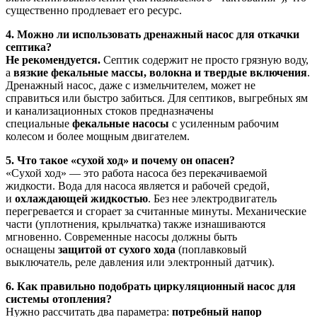
существенно продлевает его ресурс.
4. Можно ли использовать дренажный насос для откачки
септика?
Не рекомендуется.
Септик содержит не просто грязную воду,
а
вязкие фекальные массы, волокна и твердые включения
.
Дренажный насос, даже с измельчителем, может не
справиться или быстро забиться. Для септиков, выгребных ям
и канализационных стоков предназначены
специальные
фекальные насосы
с усиленным рабочим
колесом и более мощным двигателем.
5. Что такое «сухой ход» и почему он опасен?
«Сухой ход» — это работа насоса без перекачиваемой
жидкости. Вода для насоса является и рабочей средой,
и
охлаждающей жидкостью
. Без нее электродвигатель
перегревается и сгорает за считанные минуты. Механические
части (уплотнения, крыльчатка) также изнашиваются
мгновенно. Современные насосы должны быть
оснащены
защитой от сухого хода
(поплавковый
выключатель, реле давления или электронный датчик).
6. Как правильно подобрать циркуляционный насос для
системы отопления?
Нужно рассчитать два параметра:
потребный напор