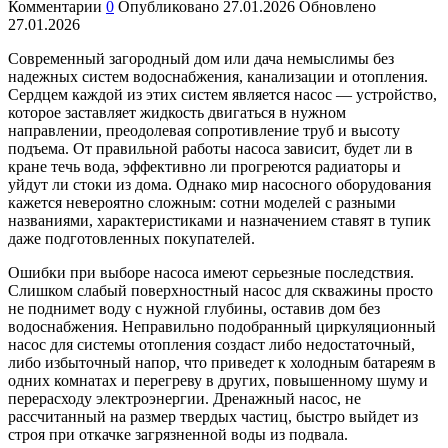
Комментарии
0
Опубликовано
27.01.2026
Обновлено
27.01.2026
Современный загородный дом или дача немыслимы без
надежных систем водоснабжения, канализации и отопления.
Сердцем каждой из этих систем является насос — устройство,
которое заставляет жидкость двигаться в нужном
направлении, преодолевая сопротивление труб и высоту
подъема. От правильной работы насоса зависит, будет ли в
кране течь вода, эффективно ли прогреются радиаторы и
уйдут ли стоки из дома. Однако мир насосного оборудования
кажется невероятно сложным: сотни моделей с разными
названиями, характеристиками и назначением ставят в тупик
даже подготовленных покупателей.
Ошибки при выборе насоса имеют серьезные последствия.
Слишком слабый поверхностный насос для скважины просто
не поднимет воду с нужной глубины, оставив дом без
водоснабжения. Неправильно подобранный циркуляционный
насос для системы отопления создаст либо недостаточный,
либо избыточный напор, что приведет к холодным батареям в
одних комнатах и перегреву в других, повышенному шуму и
перерасходу электроэнергии. Дренажный насос, не
рассчитанный на размер твердых частиц, быстро выйдет из
строя при откачке загрязненной воды из подвала.