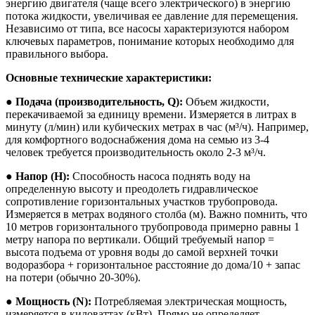
энергию двигателя (чаще всего электрического) в энергию
потока жидкости, увеличивая ее давление для перемещения.
Независимо от типа, все насосы характеризуются набором
ключевых параметров, понимание которых необходимо для
правильного выбора.
Основные технические характеристики:
●
Подача (производительность, Q):
Объем жидкости,
перекачиваемой за единицу времени. Измеряется в литрах в
минуту (л/мин) или кубических метрах в час (м³/ч). Например,
для комфортного водоснабжения дома на семью из 3-4
человек требуется производительность около 2-3 м³/ч.
●
Напор (H):
Способность насоса поднять воду на
определенную высоту и преодолеть гидравлическое
сопротивление горизонтальных участков трубопровода.
Измеряется в метрах водяного столба (м). Важно помнить, что
10 метров горизонтального трубопровода примерно равны 1
метру напора по вертикали. Общий требуемый напор =
высота подъема от уровня воды до самой верхней точки
водоразбора + горизонтальное расстояние до дома/10 + запас
на потери (обычно 20-30%).
●
Мощность (N):
Потребляемая электрическая мощность,
измеряется в киловаттах (кВт). Прямо не определяет