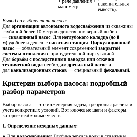
+ реле давления +
накопительная
манометр.
емкость).
Вывод по выбору типа насоса:
Для
организации автономного водоснабжения
из скважины
глубиной более 10 метров единственно верный выбор
—
скважинный насос
. Для
неглубокого колодца (до 8
м)
удобнее и дешевле
насосная станция
.
Циркуляционный
насос
— обязательный элемент современной
закрытой
системы отопления
с принудительной циркуляцией.
Для
борьбы с последствиями паводка или откачки
технической воды
необходим
дренажный насос
, а
для
канализационных стоков
— специальный
фекальный
.
Критерии выбора насоса: подробный
разбор параметров
Выбор насоса — это инженерная задача, требующая расчета и
учета конкретных условий. Вот ключевые шаги и факторы,
которые необходимо учесть.
1. Определение исходных данных:
●
Для водоснабжения:
Глубина зеркала воды в скважине/