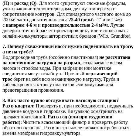
(H)
и
расход (Q)
. Для этого существуют сложные формулы,
учитывающие теплопотери дома, дельту температур и
сопротивление контуров. Для стандартного частного дома до
200 м² часто достаточно насоса
25-40
(резьба 1″ или 1¼»)
с
напором 4-6 м
и
производительностью 2-4 м³/ч
. Лучше
доверить точный расчет проектировщику или использовать
онлайн-калькуляторы авторитетных брендов (Wilo, Grundfos).
7. Почему скважинный насос нужно подвешивать на тросе,
а не на трубе?
Водопроводная труба (особенно пластиковая)
не рассчитана
на постоянные нагрузки на разрыв
, создаваемые весом
насоса и столбом воды. При вибрации или монтаже
соединения могут ослабнуть. Прочный
нержавеющий
трос
берет на себя всю механическую нагрузку. Труба и
кабель крепятся к тросу пластиковыми хомутами для
предотвращения провисания.
8. Как часто нужно обслуживать насосную станцию?
Раз в квартал:
Проверять и, при необходимости, подкачивать
давление воздуха в гидробаке. Визуально осматривать на
предмет подтеканий.
Раз в год (или при ухудшении
работы):
Чистить всасывающий фильтр и проверять работу
обратного клапана. Раз в несколько лет может потребоваться
замена мембраны гидроаккумулятора.