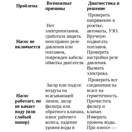
Возможные
Диагностика и
Проблема
причины
решение
Проверить
напряжение в
Нет
розетке,
электропитания,
автоматы, УЗО.
сработала защита,
Вручную
Насос не
неисправно реле
подвигать
включается
давления или
поплавок.
поплавок,
Проверить
поврежден кабель/
настройки реле
обмотка двигателя.
давления.
Вызвать
электрика.
Проверить все
Засор или подсос
соединения на
воздуха на
всасе на
Насос
всасывающей
герметичность.
работает, но
линии, засор
Прочистить
не качает
фильтра или
фильтр и
воду (или
обратного клапана,
клапан.
слабый
износ рабочего
Измерить
напор)
колеса, падение
уровень воды.
уровня воды в
При износе —