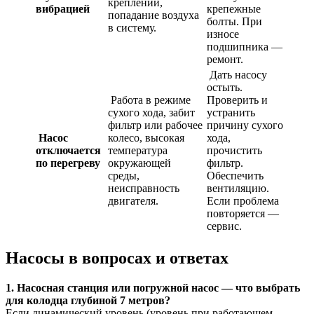
креплений,
вибрацией
крепежные
попадание воздуха
болты. При
в систему.
износе
подшипника —
ремонт.
Дать насосу
остыть.
Работа в режиме
Проверить и
сухого хода, забит
устранить
фильтр или рабочее
причину сухого
Насос
колесо, высокая
хода,
отключается
температура
прочистить
по перегреву
окружающей
фильтр.
среды,
Обеспечить
неисправность
вентиляцию.
двигателя.
Если проблема
повторяется —
сервис.
Насосы в вопросах и ответах
1. Насосная станция или погружной насос — что выбрать
для колодца глубиной 7 метров?
Если динамический уровень (уровень при работающем