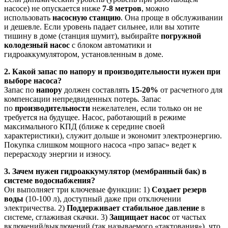
насосе) не опускается ниже
7-8 метров
, можно
использовать
насосную станцию
. Она проще в обслуживании
и дешевле. Если уровень падает сильнее, или вы хотите
тишину в доме (станция шумит), выбирайте
погружной
колодезный насос
с блоком автоматики и
гидроаккумулятором, установленным в доме.
2. Какой запас по напору и производительности нужен при
выборе насоса?
Запас по
напору
должен составлять
15-20%
от расчетного для
компенсации непредвиденных потерь. Запас
по
производительности
нежелателен, если только он не
требуется на будущее. Насос, работающий в режиме
максимального КПД (ближе к середине своей
характеристики), служит дольше и экономит электроэнергию.
Покупка слишком мощного насоса «про запас» ведет к
перерасходу энергии и износу.
3. Зачем нужен гидроаккумулятор (мембранный бак) в
системе водоснабжения?
Он выполняет три ключевые функции: 1)
Создает резерв
воды
(10-100 л), доступный даже при отключении
электричества. 2)
Поддерживает стабильное давление
в
системе, сглаживая скачки. 3)
Защищает насос
от частых
включений/выключений (так называемого «тактования»), что