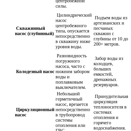
центробежной
силы.
Цилиндрический
Подъем воды из
насос
артезианских и
центробежного
Скважинный
песчаных
типа, опускается
насос (глубинный)
скважин с
непосредственно
глубины от 10 до
в скважину ниже
200+ метров.
уровня воды.
Разновидность
Забор воды из
погружного
колодцев,
насоса, часто с
больших
Колодезный насос
нижним забором
емкостей,
воды и
дренажных
поплавковым
резервуаров.
выключателем.
Небольшой
Принудительная
герметичный
циркуляция
насос, врезается
теплоносителя в
Циркуляционный
непосредственно
системах
насос
в трубопровод
отопления и
системы
горячего
отопления или
водоснабжения.
ГВС.