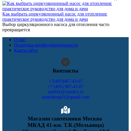
Как выбрать циркуляционный насос для отопления:
практическое руководство для дома и дачи
Выбор циркуляционного насоса для отопления часто
превращается
О нас
Политика конфиденциальности
Карта сайта
Контакты
+7(495)987-43-07
+7 (495) 987-41-07
san041@yandex.ru
santehtorg41@gmail.com
Магазин сантехники Москва
МКАД 41-км. Т.К.(Мельница)