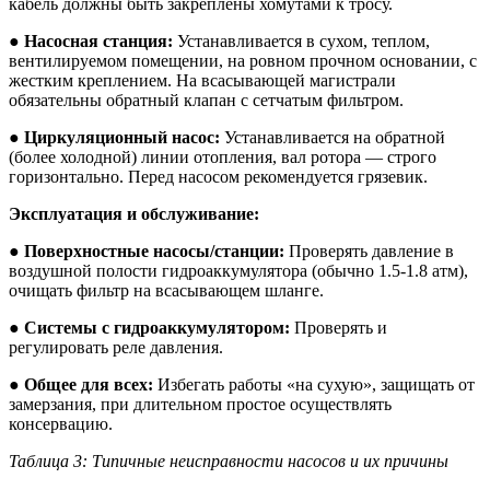
кабель должны быть закреплены хомутами к тросу.
●
Насосная станция:
Устанавливается в сухом, теплом,
вентилируемом помещении, на ровном прочном основании, с
жестким креплением. На всасывающей магистрали
обязательны обратный клапан с сетчатым фильтром.
●
Циркуляционный насос:
Устанавливается на обратной
(более холодной) линии отопления, вал ротора — строго
горизонтально. Перед насосом рекомендуется грязевик.
Эксплуатация и обслуживание:
●
Поверхностные насосы/станции:
Проверять давление в
воздушной полости гидроаккумулятора (обычно 1.5-1.8 атм),
очищать фильтр на всасывающем шланге.
●
Системы с гидроаккумулятором:
Проверять и
регулировать реле давления.
●
Общее для всех:
Избегать работы «на сухую», защищать от
замерзания, при длительном простое осуществлять
консервацию.
Таблица 3: Типичные неисправности насосов и их причины