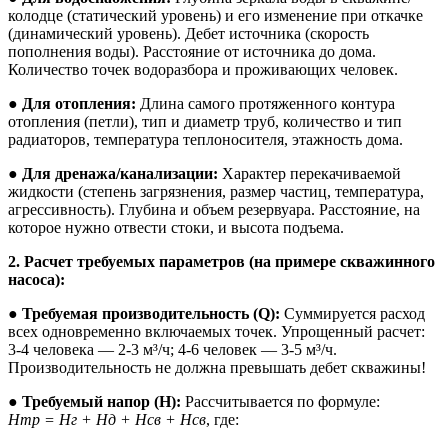
колодце (статический уровень) и его изменение при откачке
(динамический уровень). Дебет источника (скорость
пополнения воды). Расстояние от источника до дома.
Количество точек водоразбора и проживающих человек.
●
Для отопления:
Длина самого протяженного контура
отопления (петли), тип и диаметр труб, количество и тип
радиаторов, температура теплоносителя, этажность дома.
●
Для дренажа/канализации:
Характер перекачиваемой
жидкости (степень загрязнения, размер частиц, температура,
агрессивность). Глубина и объем резервуара. Расстояние, на
которое нужно отвести стоки, и высота подъема.
2. Расчет требуемых параметров (на примере скважинного
насоса):
●
Требуемая производительность (Q):
Суммируется расход
всех одновременно включаемых точек. Упрощенный расчет:
3-4 человека — 2-3 м³/ч; 4-6 человек — 3-5 м³/ч.
Производительность не должна превышать дебет скважины!
●
Требуемый напор (H):
Рассчитывается по формуле:
Hтр = Hг + Hд + Hсв + Hсв
, где: