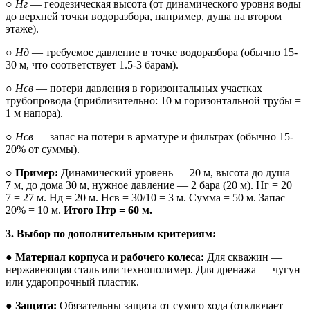
○
Hг
— геодезическая высота (от динамического уровня воды
до верхней точки водоразбора, например, душа на втором
этаже).
○
Hд
— требуемое давление в точке водоразбора (обычно 15-
30 м, что соответствует 1.5-3 барам).
○
Hсв
— потери давления в горизонтальных участках
трубопровода (приблизительно: 10 м горизонтальной трубы =
1 м напора).
○
Hсв
— запас на потери в арматуре и фильтрах (обычно 15-
20% от суммы).
○
Пример:
Динамический уровень — 20 м, высота до душа —
7 м, до дома 30 м, нужное давление — 2 бара (20 м). Hг = 20 +
7 = 27 м. Hд = 20 м. Hсв = 30/10 = 3 м. Сумма = 50 м. Запас
20% = 10 м.
Итого Hтр = 60 м.
3. Выбор по дополнительным критериям:
●
Материал корпуса и рабочего колеса:
Для скважин —
нержавеющая сталь или технополимер. Для дренажа — чугун
или ударопрочный пластик.
●
Защита:
Обязательны защита от сухого хода (отключает