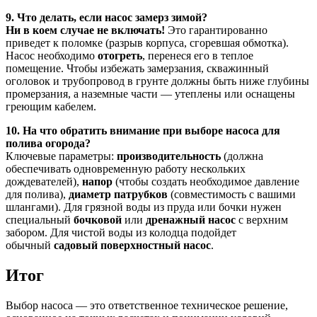
9. Что делать, если насос замерз зимой?
Ни в коем случае не включать!
Это гарантированно
приведет к поломке (разрыв корпуса, сгоревшая обмотка).
Насос необходимо
отогреть
, перенеся его в теплое
помещение. Чтобы избежать замерзания, скважинный
оголовок и трубопровод в грунте должны быть ниже глубины
промерзания, а наземные части — утеплены или оснащены
греющим кабелем.
10. На что обратить внимание при выборе насоса для
полива огорода?
Ключевые параметры:
производительность
(должна
обеспечивать одновременную работу нескольких
дождевателей),
напор
(чтобы создать необходимое давление
для полива),
диаметр патрубков
(совместимость с вашими
шлангами). Для грязной воды из пруда или бочки нужен
специальный
бочковой
или
дренажный насос
с верхним
забором. Для чистой воды из колодца подойдет
обычный
садовый поверхностный насос
.
Итог
Выбор насоса — это ответственное техническое решение,