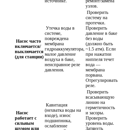
источнике.
ремонт/замена
узлов.
Проверить
систему на
протечки.
Утечка воды в
Проверить
системе,
давление в баке
повреждена
без воды
Насос часто
мембрана
(должно быть
включается/
гидроаккумулятора,
~1.5 атм). Если
выключается
малое давление
при нажатии
(для станции)
воздуха в баке,
ниппеля течет
неисправное реле
вода —
давления.
мембрана
порвана.
Отрегулировать
реле.
Проверить
всасывающую
линию на
Кавитация
герметичность
(нехватка воды на
Насос
и засоры.
входе), износ
работает с
Проверить
подшипника,
сильным
уровень воды.
ослабление
шумом или
Затянуть