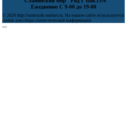
"Славянский мир" Ряд Г пав.13/4
Ежедневно С 9-00 до 19-00
© 2026 http://santexnik-market.ru. На нашем сайте используются
cookie для сбора статистической информации.