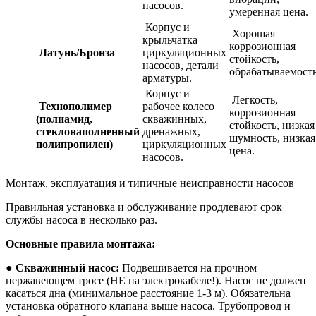
насосов.
умеренная цена.
Корпус и
Хорошая
крыльчатка
коррозионная
Латунь/Бронза
циркуляционных
стойкость,
насосов, детали
обрабатываемость
арматуры.
Корпус и
Легкость,
Технополимер
рабочее колесо
коррозионная
(полиамид,
скважинных,
стойкость, низкая
стеклонаполненный
дренажных,
шумность, низкая
полипропилен)
циркуляционных
цена.
насосов.
Монтаж, эксплуатация и типичные неисправности насосов
Правильная установка и обслуживание продлевают срок
службы насоса в несколько раз.
Основные правила монтажа:
●
Скважинный насос:
Подвешивается на прочном
нержавеющем тросе (НЕ на электрокабеле!). Насос не должен
касаться дна (минимальное расстояние 1-3 м). Обязательна
установка обратного клапана выше насоса. Трубопровод и