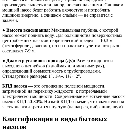
производительность или напор, но связана с ними. Слишком
мощный насос будет работать вхолостую и потреблять
лишнюю энергию, а слишком слабый — не справится с
задачей.
●
Высота всасывания:
Максимальная глубина, с которой
насос может поднять воду. Для большинства поверхностных
центробежных насосов теоретический предел — 10,3 м
(атмосферное давление), но на практике с учетом потерь он
составляет 7-9 м.
●
Диаметр условного прохода (Ду):
Размер входного и
выходного патрубков (в дюймах или миллиметрах),
определяющий совместимость с трубопроводами.
Стандартные размеры: 1″, 1¼», 1½», 2″.
КПД насоса
— это отношение полезной мощности,
затраченной на перекачку жидкости, к потребляемой
электрической мощности. Современные качественные насосы
имеют КПД 50-80%. Низкий КПД означает, что значительная
часть энергии тратится впустую (на нагрев, вибрацию, шум).
Классификация и виды бытовых
насосов